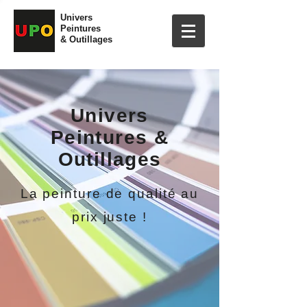
Univers
Peintures
& Outillages
Univers
Peintures &
Outillages
La peinture de qualité au
prix juste !